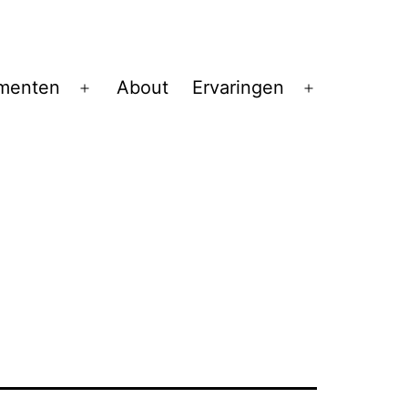
menten
About
Ervaringen
Open
Open
menu
menu