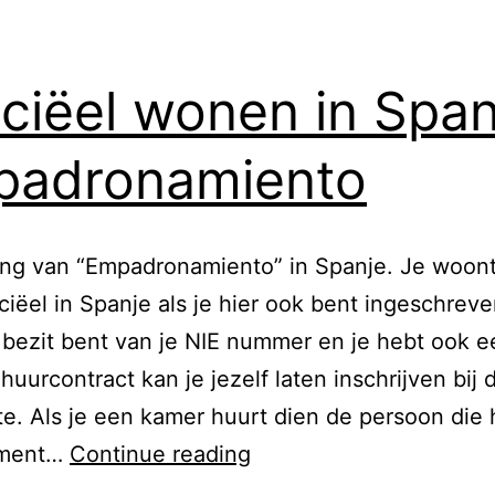
iciëel wonen in Span
padronamiento
ang van “Empadronamiento” in Spanje. Je woon
iciëel in Spanje als je hier ook bent ingeschrev
t bezit bent van je NIE nummer en je hebt ook e
 huurcontract kan je jezelf laten inschrijven bij 
. Als je een kamer huurt dien de persoon die 
O
ement…
Continue reading
f