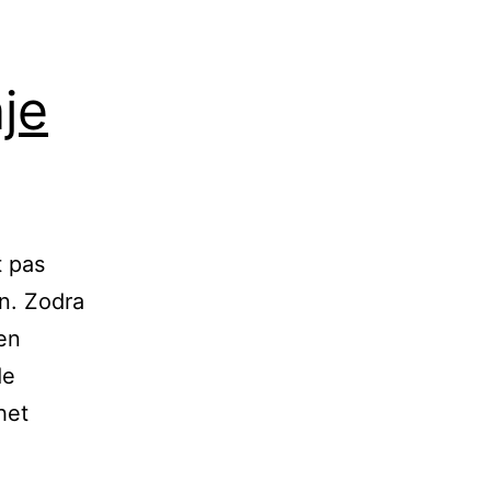
je
t pas
en. Zodra
en
de
het