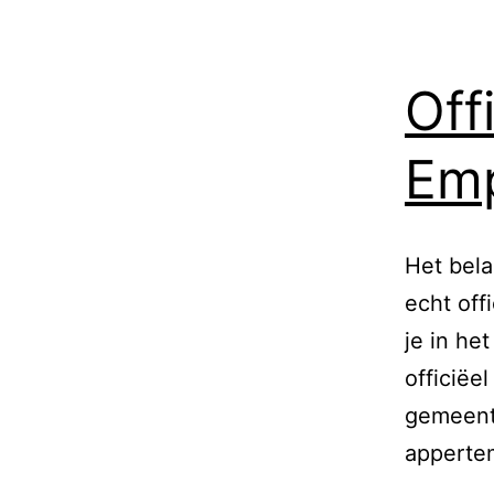
Off
Em
Het bel
echt off
je in he
officiëel
gemeente
appert