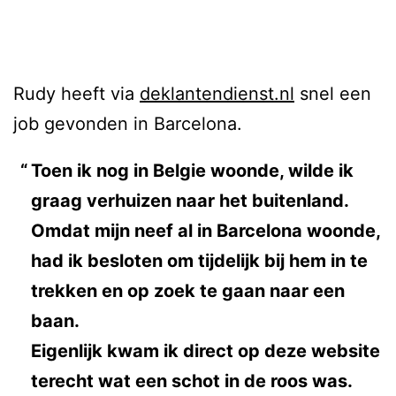
Rudy heeft via
deklantendienst.nl
snel een
job gevonden in Barcelona.
Toen ik nog in Belgie woonde, wilde ik
graag verhuizen naar het buitenland.
Omdat mijn neef al in Barcelona woonde,
had ik besloten om tijdelijk bij hem in te
trekken en op zoek te gaan naar een
baan.
Eigenlijk kwam ik direct op deze website
terecht wat een schot in de roos was.