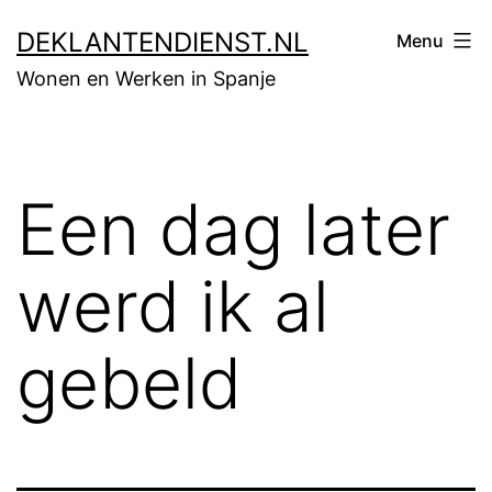
Skip
DEKLANTENDIENST.NL
Menu
to
Wonen en Werken in Spanje
content
Een dag later
werd ik al
gebeld