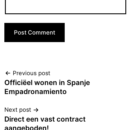
Post
Previous post
Officiëel wonen in Spanje
navigation
Empadronamiento
Next post
Direct een vast contract
aangeboden!