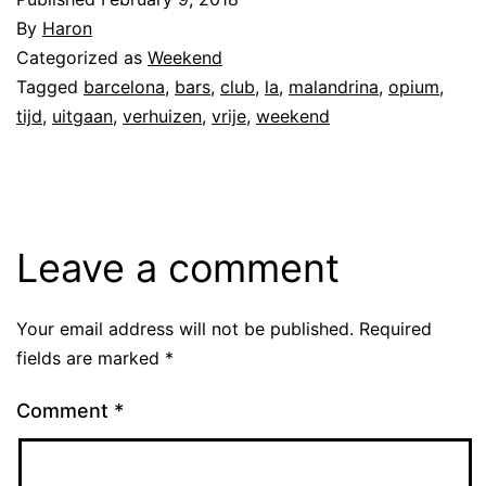
By
Haron
Categorized as
Weekend
Tagged
barcelona
,
bars
,
club
,
la
,
malandrina
,
opium
,
tijd
,
uitgaan
,
verhuizen
,
vrije
,
weekend
Leave a comment
Your email address will not be published.
Required
fields are marked
*
Comment
*