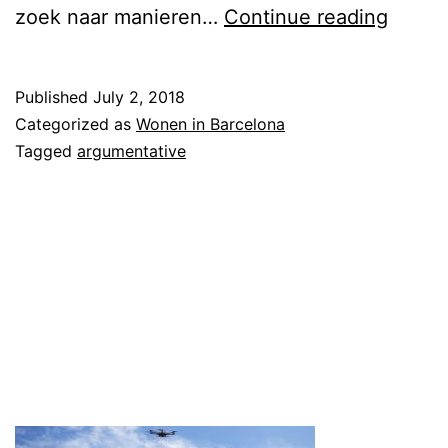
T
zoek naar manieren…
Continue reading
i
p
Published
July 2, 2018
s
Categorized as
Wonen in Barcelona
o
Tagged
argumentative
m
v
a
n
j
e
w
e