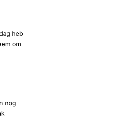
 dag heb
leem om
en nog
ak