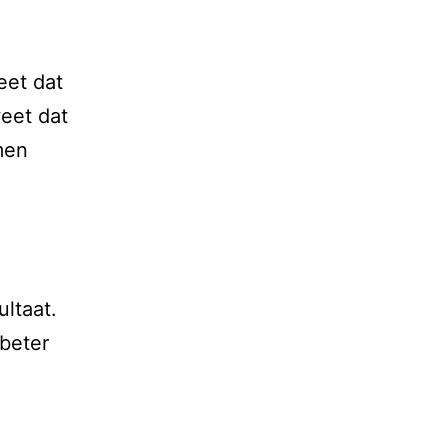
eet dat
weet dat
men
ltaat.
 beter