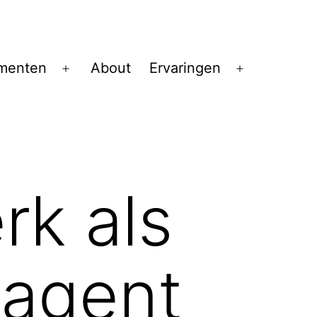
menten
About
Ervaringen
Open
Open
menu
menu
rk als
 agent