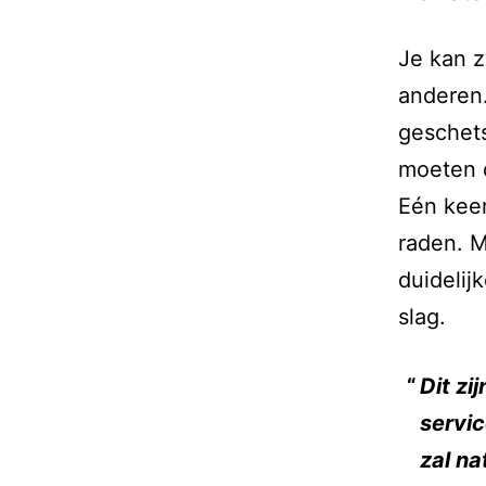
Je kan z
anderen.
geschets
moeten 
Eén keer
raden. M
duidelij
slag.
Dit zi
servic
zal na