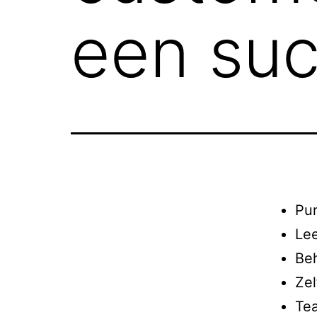
een su
Pu
Lee
Be
Zel
Te