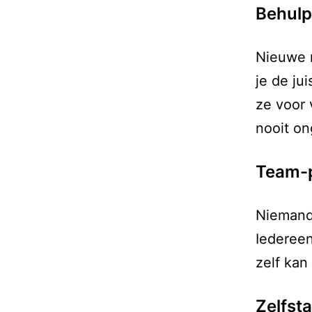
Behul
Nieuwe m
je de ju
ze voor 
nooit on
Team-p
Niemand 
Iedereen
zelf kan
Zelfst