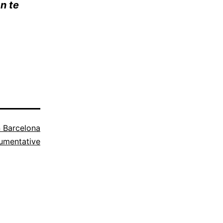
an te
 Barcelona
umentative