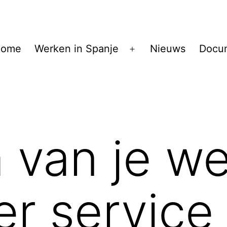
ome
Werken in Spanje
Nieuws
Docu
Open
menu
 van je we
r service