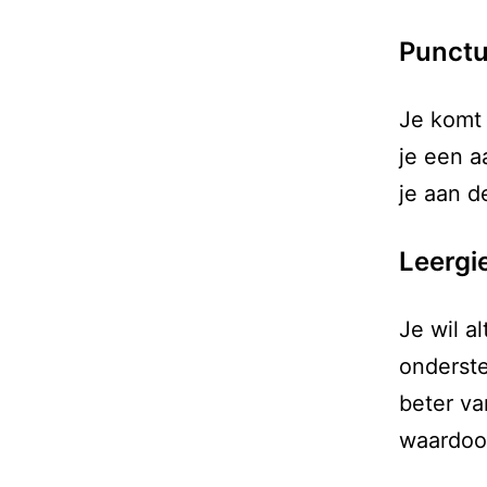
Punctu
Je komt 
je een a
je aan d
Leergi
Je wil a
onderste
beter va
waardoor