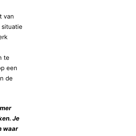
t van
situatie
erk
n te
op een
an de
omer
ken. Je
en waar