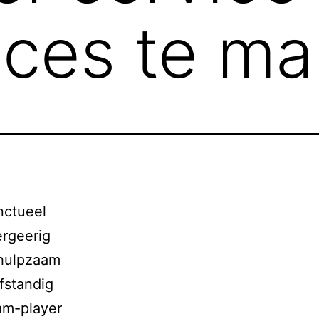
cces te m
nctueel
rgeerig
hulpzaam
fstandig
am-player