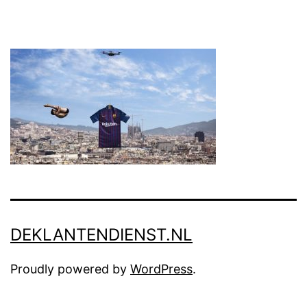
a
l
i
g
e
b
a
a
n
i
DEKLANTENDIENST.NL
n
B
Proudly powered by
WordPress
.
a