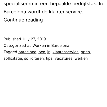
specialiseren in een bepaalde bedrijfstak. In
Barcelona wordt de klantenservice…
N
Continue reading
e
d
Published
July 27, 2019
e
Categorized as
Werken in Barcelona
r
Tagged
barcelona
,
bcn
,
in
,
klantenservice
,
open
,
sollicitatie
,
solliciteren
,
tips
,
vacatures
,
werken
l
a
n
d
s
t