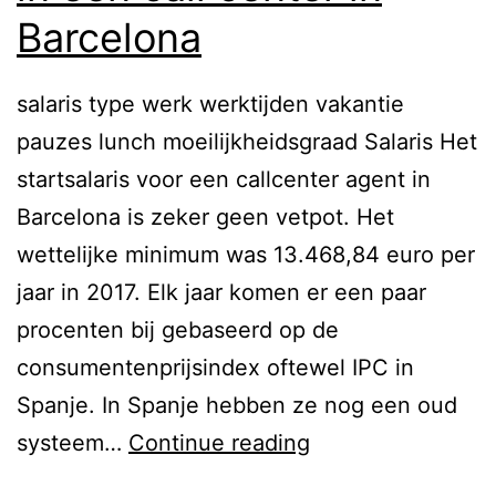
i
Barcelona
g
e
salaris type werk werktijden vakantie
b
pauzes lunch moeilijkheidsgraad Salaris Het
a
startsalaris voor een callcenter agent in
a
Barcelona is zeker geen vetpot. Het
n
wettelijke minimum was 13.468,84 euro per
i
jaar in 2017. Elk jaar komen er een paar
n
procenten bij gebaseerd op de
B
consumentenprijsindex oftewel IPC in
a
Spanje. In Spanje hebben ze nog een oud
r
V
systeem…
Continue reading
c
e
e