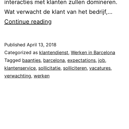
e
interacties met klanten zullen domineren.
n
l
Wat verwacht de klant van het bedrijf,…
t
o
C
Continue reading
a
n
u
c
a
s
t
Published
April 13, 2018
t
Categorized as
klantendienst
,
Werken in Barcelona
c
o
Tagged
baantjes
,
barcelona
,
expectations
,
job
,
e
klantenservice
,
sollicitatie
,
solliciteren
,
vacatures
,
m
n
verwachting
,
werken
e
t
r
e
e
r
x
p