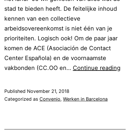
e
e
stad te bieden heeft. De feitelijke inhoud
r
r
kennen van een collectieve
k
v
arbeidsovereenkomst is niet één van je
e
i
prioriteiten. Logisch ook! Om de paar jaar
n
c
komen de ACE (Asociación de Contact
i
e
Center Española) en de voornaamste
n
W
vakbonden (CC.OO en…
Continue reading
e
e
e
t
Published
November 21, 2018
n
g
Categorized as
Convenio
,
Werken in Barcelona
c
e
a
v
l
i