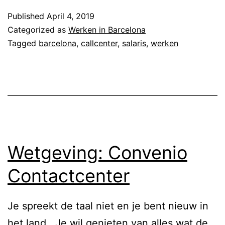
r
l
Published
April 4, 2019
w
Categorized as
Werken in Barcelona
o
a
Tagged
barcelona
,
callcenter
,
salaris
,
werken
n
c
a
h
:
t
K
i
l
n
a
g
Wetgeving: Convenio
n
e
t
Contactcenter
n
e
:
n
Je spreekt de taal niet en je bent nieuw in
W
s
het land. Je wil genieten van alles wat de