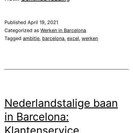
m
b
Published
April 19, 2021
i
Categorized as
Werken in Barcelona
t
Tagged
ambitie
,
barcelona
,
excel
,
werken
i
e
:
E
x
c
Nederlandstalige baan
e
in Barcelona:
l
Klantenservice