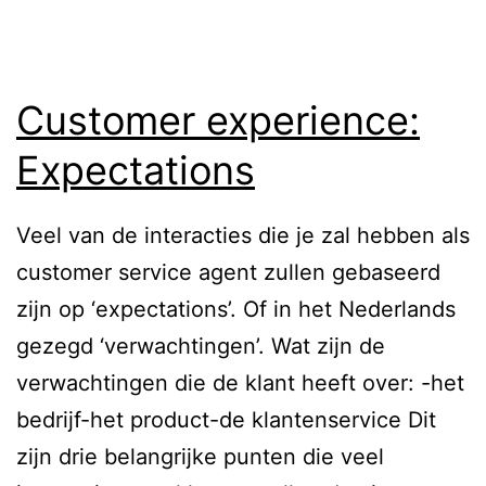
l
n
c
g
e
:
Customer experience:
n
C
t
Expectations
o
e
n
r
Veel van de interacties die je zal hebben als
v
i
customer service agent zullen gebaseerd
e
n
zijn op ‘expectations’. Of in het Nederlands
n
B
gezegd ‘verwachtingen’. Wat zijn de
i
a
verwachtingen die de klant heeft over: -het
o
r
bedrijf-het product-de klantenservice Dit
C
c
zijn drie belangrijke punten die veel
o